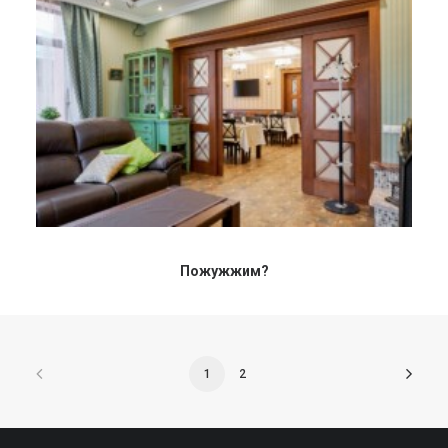
Пожужжим?
1
2